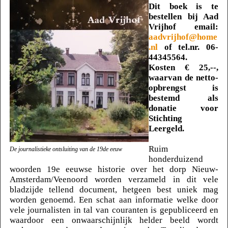
Dit boek is te
bestellen bij Aad
Vrijhof email:
aadvrijhof@home
.nl
of tel.nr. 06-
44345564.
Kosten € 25,--,
waarvan de netto-
opbrengst is
bestemd als
donatie voor
Stichting
Leergeld.
Ruim
De journalistieke ontsluiting van de 19de eeuw
honderduizend
woorden 19e eeuwse historie over het dorp Nieuw-
Amsterdam/Veenoord worden verzameld in dit vele
bladzijde tellend document, hetgeen best uniek mag
worden genoemd.
Een schat aan informatie welke door
vele journalisten in tal van couranten is gepubliceerd en
waardoor een onwaarschijnlijk helder beeld wordt