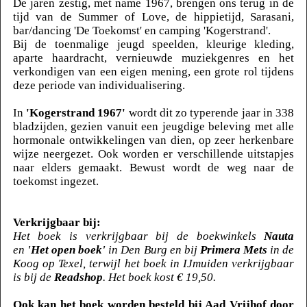
De jaren zestig, met name 1967, brengen ons terug in de
tijd van de Summer of Love, de hippietijd, Sarasani,
bar/dancing 'De Toekomst' en camping 'Kogerstrand'.
Bij de toenmalige jeugd speelden, kleurige kleding,
aparte haardracht, vernieuwde muziekgenres en het
verkondigen van een eigen mening, een grote rol tijdens
deze periode van individualisering.
In
'Kogerstrand 1967'
wordt dit zo typerende jaar in 338
bladzijden, gezien vanuit een jeugdige beleving met alle
hormonale ontwikkelingen van dien, op zeer herkenbare
wijze neergezet. Ook worden er verschillende uitstapjes
naar elders gemaakt. Bewust wordt de weg naar de
toekomst ingezet.
Verkrijgbaar bij:
Het boek is verkrijgbaar bij de boekwinkels
Nauta
en
'Het open boek'
in Den Burg en bij
Primera Mets
in de
Koog op Texel, terwijl het boek in IJmuiden verkrijgbaar
is bij de
Readshop
. Het boek kost € 19,50.
Ook kan het boek worden besteld bij Aad Vrijhof door