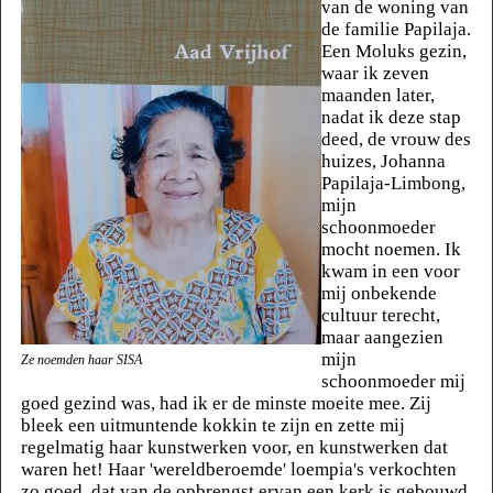
van de woning van
de familie Papilaja.
Een Moluks gezin,
waar ik zeven
maanden later,
nadat ik deze stap
deed, de vrouw des
huizes, Johanna
Papilaja-Limbong,
mijn
schoonmoeder
mocht noemen. Ik
kwam in een voor
mij onbekende
cultuur terecht,
maar aangezien
mijn
Ze noemden haar SISA
schoonmoeder mij
goed gezind was, had ik er de minste moeite mee. Zij
bleek een uitmuntende kokkin te zijn en zette mij
regelmatig haar kunstwerken voor, en kunstwerken dat
waren het! Haar 'wereldberoemde' loempia's verkochten
zo goed, dat van de opbrengst ervan een kerk is gebouwd