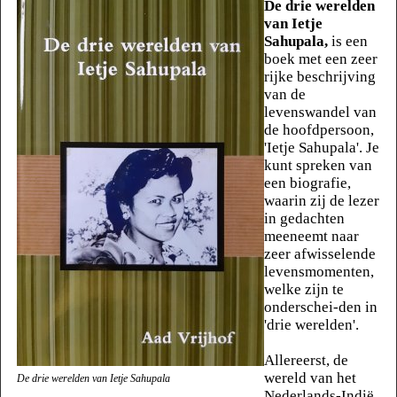
De drie werelden
van Ietje
Sahupala,
is een
boek met een zeer
rijke beschrijving
van de
levenswandel van
de hoofdpersoon,
'Ietje Sahupala'. Je
kunt spreken van
een biografie,
waarin zij de lezer
in gedachten
meeneemt naar
zeer afwisselende
levensmomenten,
welke zijn te
onderschei-den in
'drie werelden'.
Allereerst, de
wereld van het
De drie werelden van Ietje Sahupala
Nederlands-Indië